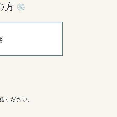
の方
す
話ください。