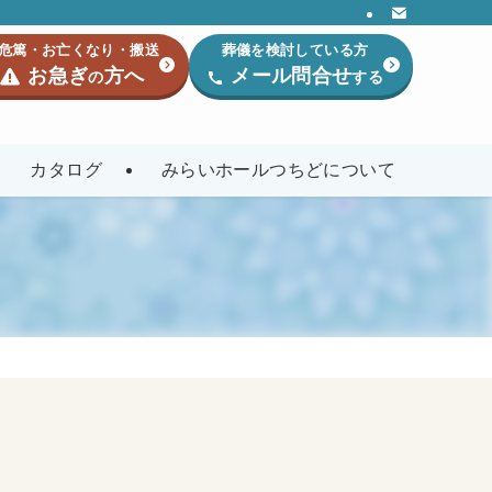
危篤・お亡くなり・搬送
葬儀を検討している方
お急ぎ
方へ
メール問合せ
の
する
カタログ
みらいホールつちどについて