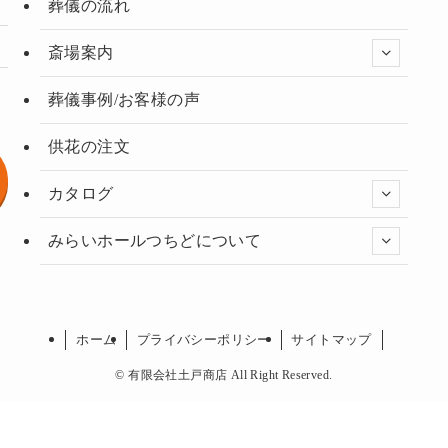
葬儀の流れ
斎場案内
葬儀事例/お客様の声
供花の注文
カタログ
みらいホールつちどについて
ホーム
プライバシーポリシー
サイトマップ
©
有限会社土戸商店 All Right Reserved.
・搬送など
無料相談 2
の方へ
029