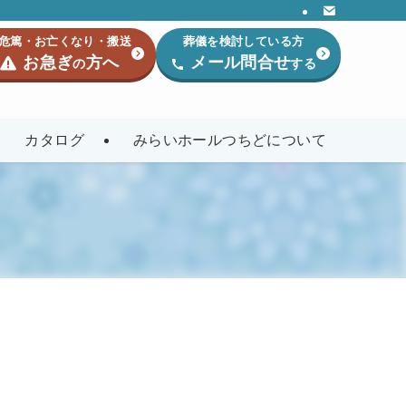
危篤・お亡くなり・搬送
葬儀を検討している方
お急ぎ
方へ
メール問合せ
の
する
カタログ
みらいホールつちどについて