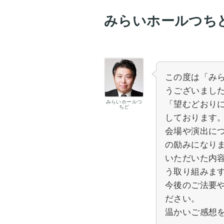
みらいホールつち
この度は「み
うございまし
みらいホールつ
「望むどおり
ちど
しております
会場や演出に
の励みになり
いただいた内
う取り組みま
今後のご法要
ださい。
温かいご感想