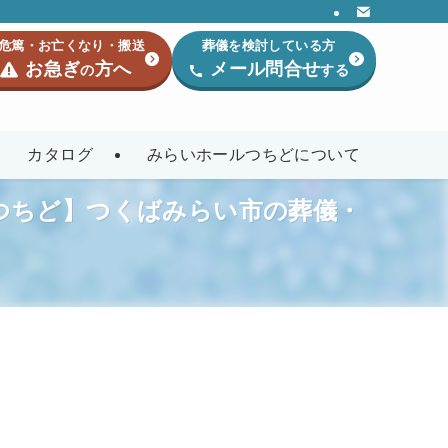
危篤・お亡くなり・搬送
葬儀を検討している方
お急ぎ
方へ
メール問合せ
の
する
カタログ
みらいホールつちどについて
つちど】つくばみらい市の葬儀・