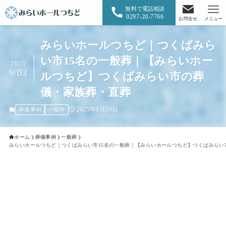
無料で電話相談
0297-20-7766
お問合せ
メニュー
みらいホールつちど｜つくばみら
い市15名の一般葬｜【みらいホー
2025
9/03
ルつちど】つくばみらい市の葬
儀・家族葬・直葬
2025年9月29日
葬儀事例
一般葬
ホーム
葬儀事例
一般葬
みらいホールつちど｜つくばみらい市15名の一般葬｜【みらいホールつちど】つくばみらい